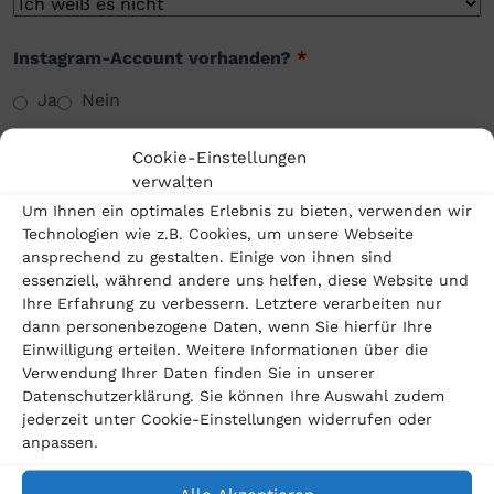
Instagram-Account vorhanden?
*
Ja
Nein
Cookie-Einstellungen
Wenn ja, seit wann ungefähr besteht der Instagram-
verwalten
Account?
*
Um Ihnen ein optimales Erlebnis zu bieten, verwenden wir
Technologien wie z.B. Cookies, um unsere Webseite
ansprechend zu gestalten. Einige von ihnen sind
essenziell, während andere uns helfen, diese Website und
Anrede
*
Ihre Erfahrung zu verbessern. Letztere verarbeiten nur
dann personenbezogene Daten, wenn Sie hierfür Ihre
Einwilligung erteilen. Weitere Informationen über die
Verwendung Ihrer Daten finden Sie in unserer
Vorname
*
Datenschutzerklärung. Sie können Ihre Auswahl zudem
jederzeit unter Cookie-Einstellungen widerrufen oder
anpassen.
Nachname
*