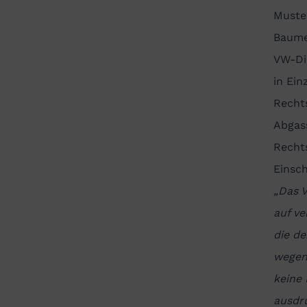
Muster
Baume
VW-Die
in Ein
Rechts
Abgas
Recht
Einsch
„Das V
auf v
die d
wegen
keine 
ausdrü