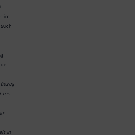
i
n im
 auch
ng
nde
 Bezug
hten,
ar
it in