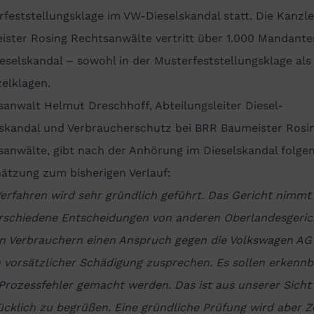
feststellungsklage im VW-Dieselskandal statt. Die Kanzle
ister Rosing Rechtsanwälte vertritt über 1.000 Mandante
selskandal – sowohl in der Musterfeststellungsklage als
zelklagen.
anwalt Helmut Dreschhoff, Abteilungsleiter Diesel-
skandal und Verbraucherschutz bei BRR Baumeister Rosi
sanwälte, gibt nach der Anhörung im Dieselskandal folge
ätzung zum bisherigen Verlauf:
erfahren wird sehr gründlich geführt. Das Gericht nimmt
erschiedene Entscheidungen von anderen Oberlandesgeric
en Verbrauchern einen Anspruch gegen die Volkswagen AG
 vorsätzlicher Schädigung zusprechen. Es sollen erkennb
Prozessfehler gemacht werden. Das ist aus unserer Sicht
cklich zu begrüßen. Eine gründliche Prüfung wird aber Ze