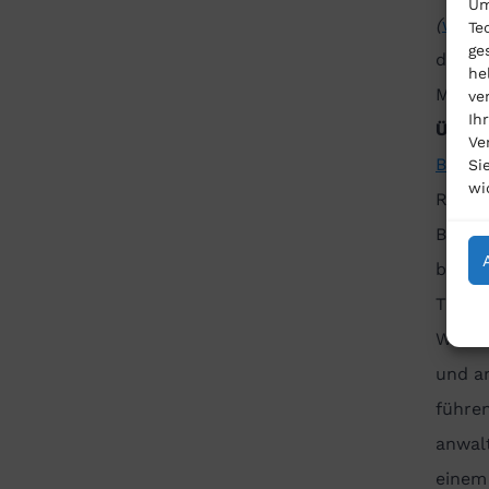
Um
(
www.
Te
ge
dring
he
Muster
ve
Ih
Über 
Ve
Baume
Si
wi
Rechts
Berlin
berate
Theme
Wir b
und a
führe
anwalt
einem 