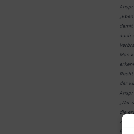
Anspr
„Eben 
damit 
auch 
Verbra
Man k
erkenn
Recht
der Ei
Anspr
„Wer s
die e
zurüc
Formu