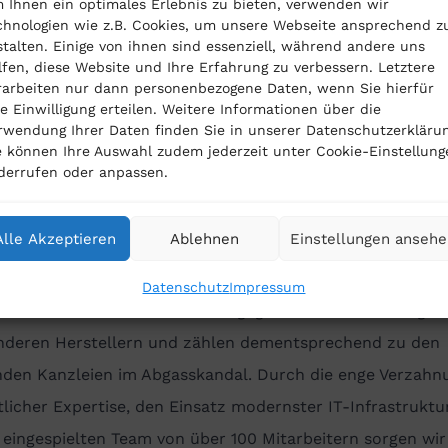
 Ihnen ein optimales Erlebnis zu bieten, verwenden wir
bundesjustizamt.de
) tun. Dabei müssen Verbraucher aber
chnologien wie z.B. Cookies, um unsere Webseite ansprechend z
stalten. Einige von ihnen sind essenziell, während andere uns
end beachten, dass eine erneute Anmeldung zur
lfen, diese Website und Ihre Erfahrung zu verbessern. Letztere
feststellungsklage danach nicht mehr möglich sein wird.
rarbeiten nur dann personenbezogene Daten, wenn Sie hierfür
re Einwilligung erteilen. Weitere Informationen über die
Baumeister Rosing Rechtsanwälte
rwendung Ihrer Daten finden Sie in unserer Datenschutzerklärun
ister Rosing Rechtsanwälte
ist eine mittelständische
e können Ihre Auswahl zudem jederzeit unter Cookie-Einstellung
derrufen oder anpassen.
anwaltskanzlei mit 22 Berufsträgern an zwei Standorten
 und in Esslingen, Baden-Württemberg. Seit mehr als 20 
Alle Akzeptieren
Ablehnen
Einstellungen anseh
n wir Verbraucher in ausgewählten zivilrechtlichen
ngebieten.
Datenschutz
Impressum
eraten über 10.000 Mandanten gegenüber der Volkswagen
nderen Herstellern und zählen dementsprechend zu den
nden Kanzleien im Abgasskandal. Durch die enge Verzahn
licher Expertise, den Einsatz modernster IT-Infrastruktu
eingespielten Team von über 100 Mitarbeitern sorgen wir 