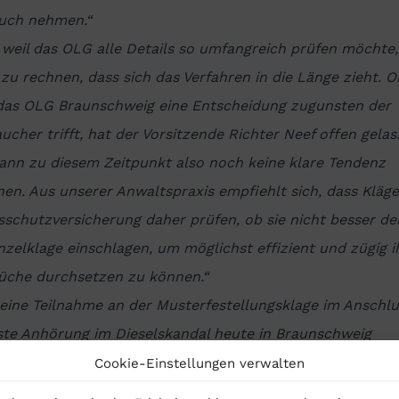
uch nehmen.“
weil das OLG alle Details so umfangreich prüfen möchte, 
zu rechnen, dass sich das Verfahren in die Länge zieht. O
das OLG Braunschweig eine Entscheidung zugunsten der
ucher trifft, hat der Vorsitzende Richter Neef offen gelas
ann zu diesem Zeitpunkt also noch keine klare Tendenz
en. Aus unserer Anwaltspraxis empfiehlt sich, dass Kläge
sschutzversicherung daher prüfen, ob sie nicht besser d
nzelklage einschlagen, um möglichst effizient und zügig i
üche durchsetzen zu können.“
eine Teilnahme an der Musterfestellungsklage im Anschlu
rste Anhörung im Dieselskandal heute in Braunschweig
knehmen möchte, kann das heute bis 23.59 Uhr über ein
Cookie-Einstellungen verwalten
lar auf der Webseite des Bundesjustizamtes