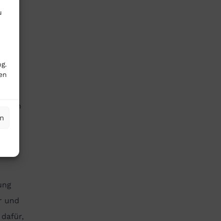
u
“
g.
en
 in
Jahren
en
 AG
ung
r und
dafür,