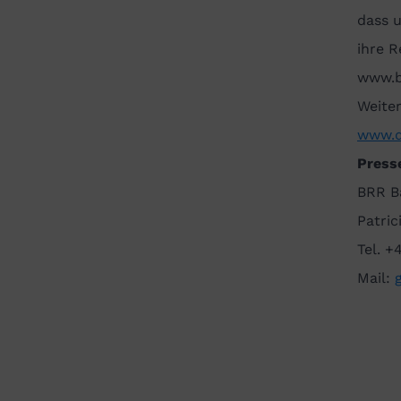
dass 
ihre 
www.b
Weite
www.d
Press
BRR B
Patric
Tel. +
Mail: