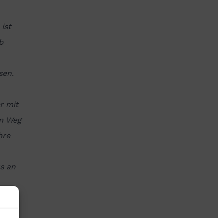
ist
b
sen.
r mit
en Weg
hre
s an