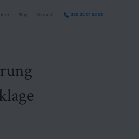
030 22 01 23 80
riere
Blog
Kontakt
örung
klage