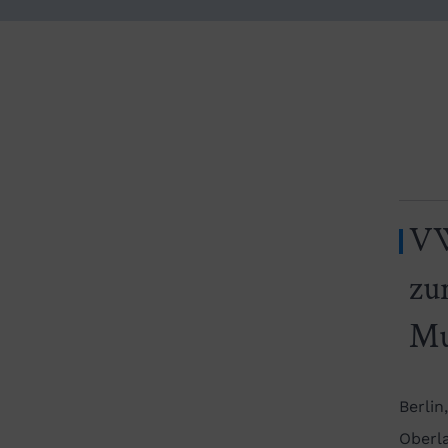
VW
zu
Mu
Berlin
Oberl