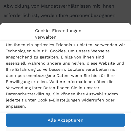
Abwicklung von Mandatsverhältnissen mit Ihnen
erforderlich ist, werden Ihre personenbezogenen
Daten an Dritte weitergegeben. Hierzu gehört
Cookie-Einstellungen
insbesondere die Weitergabe an Streitgegner und
verwalten
deren Vertreter (insbesondere deren Rechtsanwälte),
Um Ihnen ein optimales Erlebnis zu bieten, verwenden wir
Technologien wie z.B. Cookies, um unsere Webseite
Gerichte und andere öffentlichen Behörden,
ansprechend zu gestalten. Einige von ihnen sind
Postdienstleister und Kreditinstitute. Die
essenziell, während andere uns helfen, diese Website und
Ihre Erfahrung zu verbessern. Letztere verarbeiten nur
weitergegebenen Daten dürfen von den Dritten
dann personenbezogene Daten, wenn Sie hierfür Ihre
ausschließlich zu den genannten Zwecken verwendet
Einwilligung erteilen. Weitere Informationen über die
Verwendung Ihrer Daten finden Sie in unserer
werden.
Datenschutzerklärung. Sie können Ihre Auswahl zudem
jederzeit unter Cookie-Einstellungen widerrufen oder
Ferner setzen wir zur softwaregestützten
anpassen.
Bearbeitung unserer Mandate externe
Alle Akzeptieren
weisungsgebundene Dienstleister gemäß Art. 28