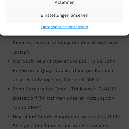
DSGVO ein, die Ihre Daten ausschließlich in unserem
Ablehnen
Auftrag verarbeiten dürfen. Die folgenden
Einstellungen ansehen
Auftragsverarbeiter setzen wir ein:
Datenschutz
Impressum
Iusta GmbH, Hausvogteiplatz 11a, Berlin (im
Rahmen unserer Nutzung der Anwaltssoftware
„Iusta“)
Microsoft Ireland Operations Ltd., 70 Sir John
Rogerson´s Quay, Dublin, Irland (im Rahmen
unserer Nutzung von „Microsoft 365“)
Zoho Corporation GmbH, Trinkausstr. 7, 40213
Düsseldorf (im Rahmen unserer Nutzung von
“Zoho CRM”)
Nextcloud GmbH, Hauptmannsreute 44a, 70192
Stuttgart (im Rahmen unserer Nutzung der