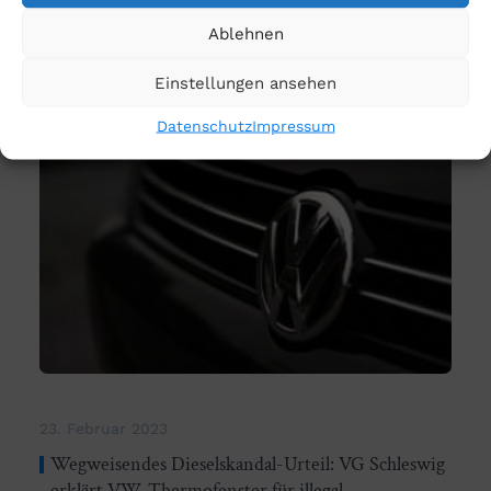
mehr lesen
Ablehnen
Einstellungen ansehen
Datenschutz
Impressum
23. Februar 2023
Wegweisendes Dieselskandal-Urteil: VG Schleswig
erklärt VW-Thermofenster für illegal