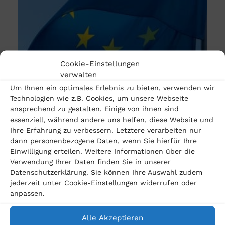
Cookie-Einstellungen
verwalten
Um Ihnen ein optimales Erlebnis zu bieten, verwenden wir
Technologien wie z.B. Cookies, um unsere Webseite
21. März 2023
ansprechend zu gestalten. Einige von ihnen sind
essenziell, während andere uns helfen, diese Website und
EuGH urteilt im Dieselskandal: Mercedes-Benz
Ihre Erfahrung zu verbessern. Letztere verarbeiten nur
muss für „Thermofenster“ Schadensersatz leisten
dann personenbezogene Daten, wenn Sie hierfür Ihre
Einwilligung erteilen. Weitere Informationen über die
Der Europäische Gerichtshof (EuGH) hat ein
Verwendung Ihrer Daten finden Sie in unserer
Datenschutzerklärung. Sie können Ihre Auswahl zudem
bahnbrechendes Urteil im Dieselskandal gefällt,
jederzeit unter Cookie-Einstellungen widerrufen oder
auf das Diesel-Fahrer jahrelang gewartet haben.
anpassen.
In einem Verfahren gegen Mercedes-Benz,…
Alle Akzeptieren